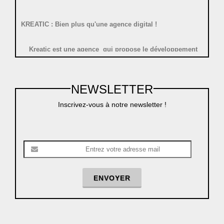
KREATIC : Bien plus qu'une agence digital !
Kreatic est une agence qui propose le développement
d'applications mobiles pour les professionnels
Une agence se situe à roncq :
NEWSLETTER
- 10 minutes de Mouscron, Menin, Lomme & Comines ;
Inscrivez-vous à notre newsletter !
- 10 minutes de Lille, & Villeneuve d'ascq ;
- 45 minutes de tournai, Valenciennes, Lens, Arras & Douai.
Une agence se situe à mons en belgique :
- 20 minutes de Lille, & Villeneuve d'ascq ;
- 25 minutes de tournai,
ENVOYER
Contactez KREATIC pour la création et le référencement
de sites internet et d'applications mobiles .
Besoin de
résilier un contrat chez un concurent
: