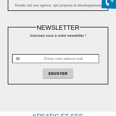
Kreatic est une agence qui propose le développement
d'applications mobiles pour les professionnels
Une agence se situe à roncq :
NEWSLETTER
- 10 minutes de Mouscron, Menin, Lomme & Comines ;
- 10 minutes de Lille, & Villeneuve d'ascq ;
Inscrivez-vous à notre newsletter !
- 45 minutes de tournai, Valenciennes, Lens, Arras & Douai.
Une agence se situe à mons en belgique :
- 20 minutes de Lille, & Villeneuve d'ascq ;
- 25 minutes de tournai,
ENVOYER
Contactez KREATIC pour la création et le référencement
de sites internet et d'applications mobiles .
Besoin de
résilier un contrat chez un concurent
:
contactez-nous !
ou plus d'information pour la
résiliation de contrat par
kreatic